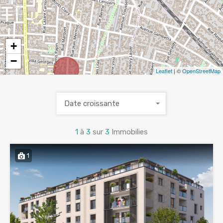
+
−
Leaflet
| ©
OpenStreetMap
Date croissante
1
à
3
sur
3
Immobilies
1